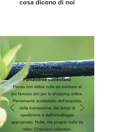
cosa dicono di noi
Helmut, Italy
Pienamente soddisfatto
Penso non abbia nulla da invidiare al
più famoso sito per lo shopping online.
Pienamente soddisfatto dell'acquisto,
della transazione, dei tempi di
spedizione e dell'imballaggio
appropriato. Nulla, ma proprio nulla da
ridire. Ci tornerò volentieri.