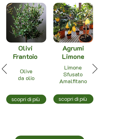
Olivi
Agrumi
Frantoio
Limone
Limone
Olive
Sfusato
da olio
Amalfitano
scopri di più
scopri di più