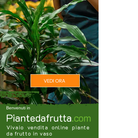
SCONTO
20%
su tutte le piante
VEDI ORA
Benvenuti in
Piantedafrutta
.com
Vivaio vendita online piante
da frutto in vaso