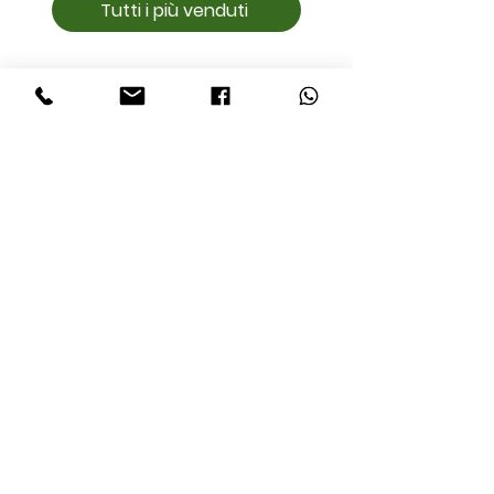
Tutti i più venduti
resta in contatto
Dove Siamo
Passaggio di Bettona,
Perugia
Italy