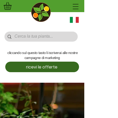
Vivaio online
cliccando sul questo tasto li iscriverai alle nostre
campagne di marketing
ricevi le offerte
Diritto di recesso
Direttiva (UE) 2023/2673 del
19/06/2026
recepita in Italia con il D.Lgs.
209/2025